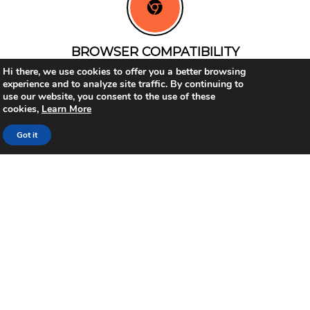
BROWSER COMPATIBILITY
Hi there, we use cookies to offer you a better browsing
Mirum est notare quam littera gothica, quam nunc
experience and to analyze site traffic. By continuing to
putamus.parum claram, anteposuerit
use our website, you consent to the use of these
Read More
cookies,
Learn More
Got it
HIGHLY CUSTOMIZABLE
Mirum est notare quam littera gothica, quam nunc
putamus.parum claram, anteposuerit